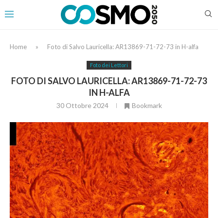
Home
»
Foto di Salvo Lauricella: AR13869-71-72-73 in H-alfa
Foto dei Lettori
FOTO DI SALVO LAURICELLA: AR13869-71-72-73
IN H-ALFA
30 Ottobre 2024
Bookmark