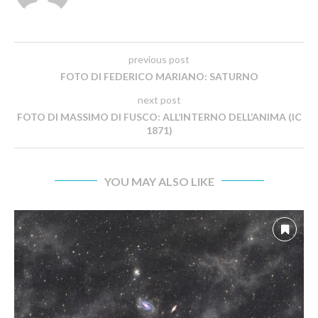
previous post
FOTO DI FEDERICO MARIANO: SATURNO
next post
FOTO DI MASSIMO DI FUSCO: ALL’INTERNO DELL’ANIMA (IC
1871)
YOU MAY ALSO LIKE