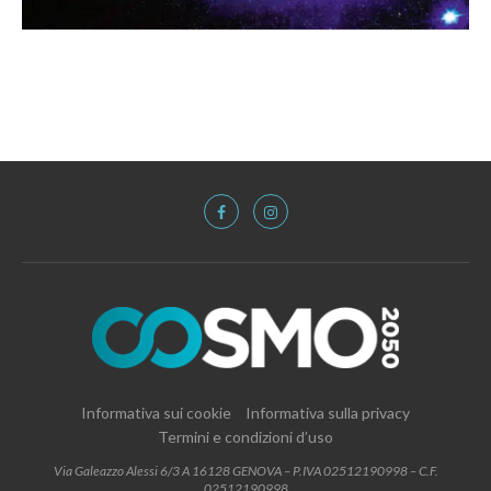
Informativa sui cookie
Informativa sulla privacy
Termini e condizioni d’uso
Via Galeazzo Alessi 6/3 A 16128 GENOVA – P.IVA 02512190998 – C.F.
02512190998