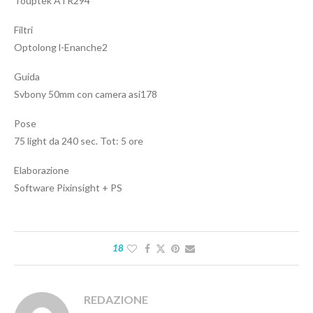
Touptek ATR294
Filtri
Optolong l-Enanche2
Guida
Svbony 50mm con camera asi178
Pose
75 light da 240 sec. Tot: 5 ore
Elaborazione
Software Pixinsight + PS
18
REDAZIONE