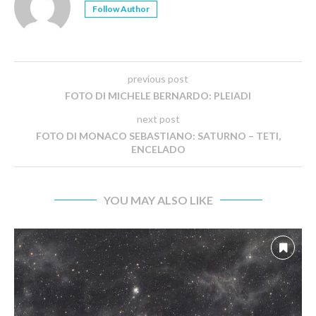
Follow Author
previous post
FOTO DI MICHELE BERNARDO: PLEIADI
next post
FOTO DI MONACO SEBASTIANO: SATURNO – TETI,
ENCELADO
YOU MAY ALSO LIKE