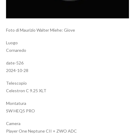
Foto di Maurizio Walter Miehe: Giove
Luogo
Cornaredo
date-526
2024-10-28
Telescopio
Celestron C 9.25 XLT
Montatura
SW HEQ5 PRO
Camera
Player One Neptune CII + ZWO ADC