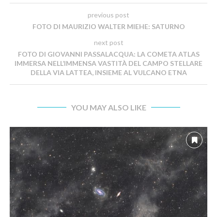
previous post
FOTO DI MAURIZIO WALTER MIEHE: SATURNO
next post
FOTO DI GIOVANNI PASSALACQUA: LA COMETA ATLAS
IMMERSA NELL’IMMENSA VASTITÀ DEL CAMPO STELLARE
DELLA VIA LATTEA, INSIEME AL VULCANO ETNA
YOU MAY ALSO LIKE