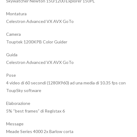
Skywatcher Newton 150/1200 Explorer 150PL
Montatura
Celestron Advanced VX AVX GoTo
Camera
Touptek 1200KPB Color Guider
Guida
Celestron Advanced VX AVX GoTo
Pose
4 video di 60 secondi (1280X960) ad una media di 10.35 fps con
ToupSky software
Elaborazione
5% “best frames” di Registax 6
Message
Meade Series 4000 2x Barlow corta