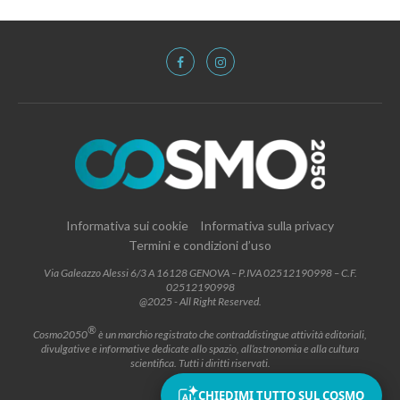
Informativa sui cookie
Informativa sulla privacy
Termini e condizioni d’uso
Via Galeazzo Alessi 6/3 A 16128 GENOVA – P.IVA 02512190998 – C.F.
02512190998
@2025 - All Right Reserved.
®
Cosmo2050
è un marchio registrato che contraddistingue attività editoriali,
divulgative e informative dedicate allo spazio, all’astronomia e alla cultura
scientifica. Tutti i diritti riservati.
CHIEDIMI TUTTO SUL COSMO