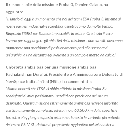
Il responsabile della missione Proba-3, Damien Galano, ha
aggiunto:
“Il lancio di oggi è un momento che noi del team ESA Proba-3, insieme ai
nostri partner industriali e scientifici, aspettavamo da molto tempo.
Ringrazio l’ISRO per l’ascesa impeccabile in orbita. Ora inizia il vero
lavoro: per raggiungere gli obiettivi della missione, i due satelliti dovranno
mantenere una precisione di posizionamento pari allo spessore di
un’unghia, a una distanza equivalente a un campo e mezzo da calcio.”
Un’orbita ambiziosa per una missione ambiziosa
Radhakrishnan Durairaj, Presidente e Amministratore Delegato di
NewSpace India Limited (NSIL), ha commentato:
“Siamo onorati che l’ESA ci abbia affidato la missione Proba-3 e
soddisfatti di aver posizionato i satelliti con precisione nell’orbita
designata. Questa missione estremamente ambiziosa richiede un’orbita
ellittica altamente complessa, estesa fino a 60.500 km dalla superficie
terrestre. Raggiungere questa orbita ha richiesto la variante più potente
del razzo PSLV-XL, dotata di propellente aggiuntivo nei sei booster a