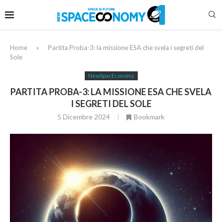
Home
»
Partita Proba-3: la missione ESA che svela i segreti del
Sole
NewSpacEconomy
PARTITA PROBA-3: LA MISSIONE ESA CHE SVELA
I SEGRETI DEL SOLE
5 Dicembre 2024
Bookmark