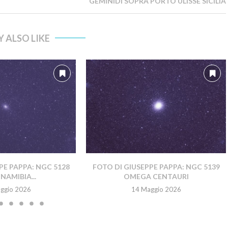
GEMINIDI SOPRA PORTO ULISSE SICILIA
 ALSO LIKE
PE PAPPA: NGC 5128
FOTO DI GIUSEPPE PAPPA: NGC 5139
NAMIBIA...
OMEGA CENTAURI
ggio 2026
14 Maggio 2026