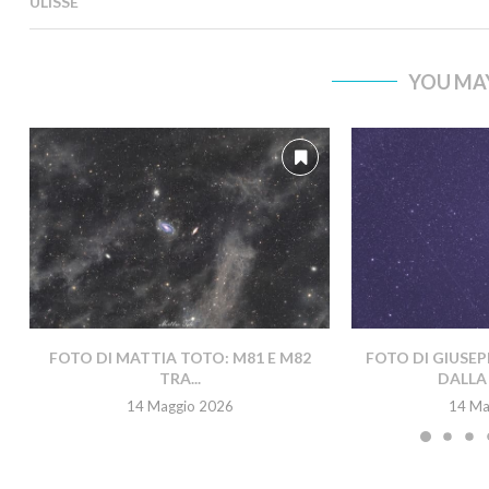
ULISSE
YOU MAY
FOTO DI MATTIA TOTO: M81 E M82
FOTO DI GIUSEP
TRA...
DALLA 
14 Maggio 2026
14 Ma