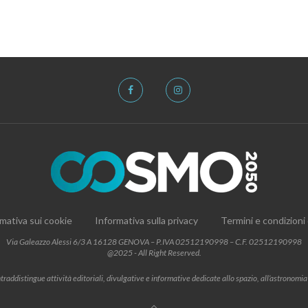
mativa sui cookie
Informativa sulla privacy
Termini e condizioni
Via Galeazzo Alessi 6/3 A 16128 GENOVA – P.IVA 02512190998 – C.F. 02512190998
@2025 - All Right Reserved.
addistingue attività editoriali, divulgative e informative dedicate allo spazio, all’astronomia e al