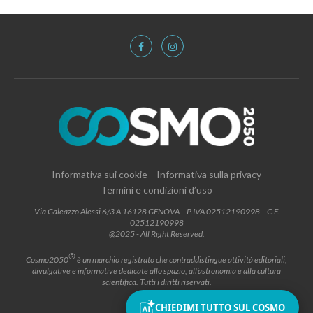
Informativa sui cookie
Informativa sulla privacy
Termini e condizioni d’uso
Via Galeazzo Alessi 6/3 A 16128 GENOVA – P.IVA 02512190998 – C.F.
02512190998
@2025 - All Right Reserved.
®
Cosmo2050
è un marchio registrato che contraddistingue attività editoriali,
divulgative e informative dedicate allo spazio, all’astronomia e alla cultura
scientifica. Tutti i diritti riservati.
CHIEDIMI TUTTO SUL COSMO