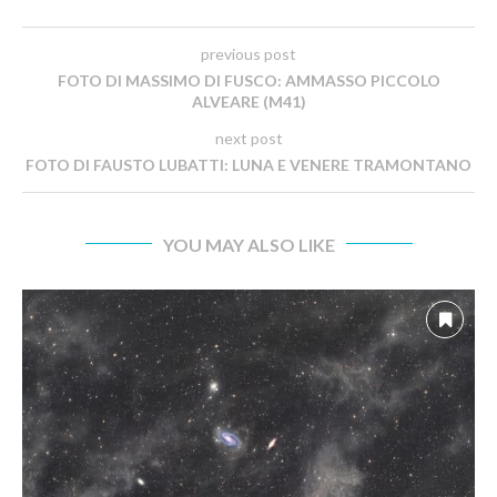
previous post
FOTO DI MASSIMO DI FUSCO: AMMASSO PICCOLO
ALVEARE (M41)
next post
FOTO DI FAUSTO LUBATTI: LUNA E VENERE TRAMONTANO
YOU MAY ALSO LIKE