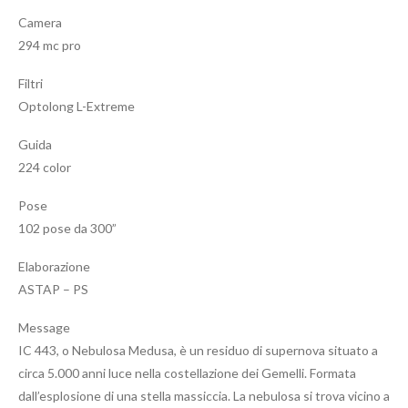
Camera
294 mc pro
Filtri
Optolong L-Extreme
Guida
224 color
Pose
102 pose da 300”
Elaborazione
ASTAP – PS
Message
IC 443, o Nebulosa Medusa, è un residuo di supernova situato a
circa 5.000 anni luce nella costellazione dei Gemelli. Formata
dall’esplosione di una stella massiccia. La nebulosa si trova vicino a