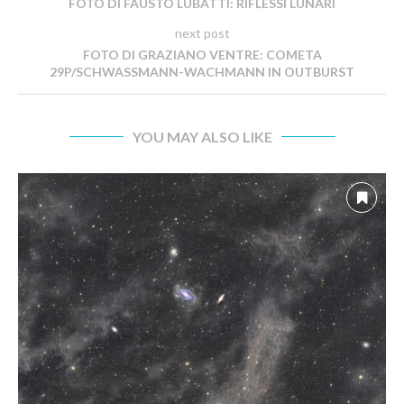
FOTO DI FAUSTO LUBATTI: RIFLESSI LUNARI
next post
FOTO DI GRAZIANO VENTRE: COMETA
29P/SCHWASSMANN-WACHMANN IN OUTBURST
YOU MAY ALSO LIKE