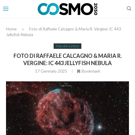
Home
»
Foto di Raffaele Calcagno & Maria R. Vergine: IC 443
Jellyfish Nebula
Foto dei Lettori
FOTO DI RAFFAELE CALCAGNO & MARIA R.
VERGINE: IC 443 JELLYFISH NEBULA
17 Gennaio 2025
Bookmark