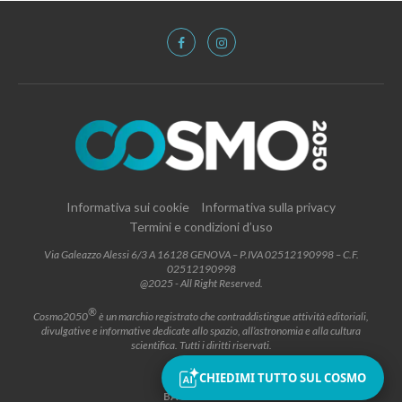
Informativa sui cookie
Informativa sulla privacy
Termini e condizioni d’uso
Via Galeazzo Alessi 6/3 A 16128 GENOVA – P.IVA 02512190998 – C.F.
02512190998
@2025 - All Right Reserved.
®
Cosmo2050
è un marchio registrato che contraddistingue attività editoriali,
divulgative e informative dedicate allo spazio, all’astronomia e alla cultura
scientifica. Tutti i diritti riservati.
CHIEDIMI TUTTO SUL COSMO
BACK TO TOP