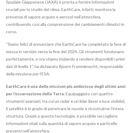
Spaziale Giapponese (JAXA) è pronta a fornire informazioni
cruciali per lo studio del clima. EarthCare, infatti, monitora la
presenza di vapore acqueo e aerosol nell’atmosfera,
contribuendo così alla comprensione dei cambiamenti climatici in
corso.
“Siamo felici di annunciare che EarthCare ha completato la fase di
messa in servizio verso la fine del 2024. Gli strumenti funzionano
perfettamente, e ora stiamo iniziando a rendere disponibili i primi
dati di livello 1”, ha dichiarato Bjoern Frommknecht, responsabile
della missione per l’ESA.
EarthCare è una delle missioni più ambiziose degli ultimi anni
per l’osservazione della Terra.
Equipaggiato con quattro
strumenti avanzati, tra cui un radar e un lidar (laser a luce visibile),
il satellite è in grado di penetrare le nuvole e ricostruirne l’intera
struttura. Grazie a queste tecnologie, è possibile raccogliere
informazioni vitali sulla quantità di vapore acqueo e particelle
presenti nell’atmosfera.