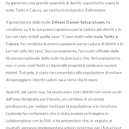
ha generato una grande quantità di detriti, soprattutto sopra le
isole Turks e Caicos, un territorio britannico d’oltremare.
Il governatore delle isole,
Dileeni Daniel-Selvaratnam
, ha
condiviso su X la sua preoccupazione per la caduta dei detriti e le
luci nel cielo visibili quella sera: “Come molti nelle
isole Turks e
Caicos
, ho condiviso la preoccupazione per la caduta di detriti e le
luci nel cielo ieri sera.” Successivamente, l’account ufficiale della
Sicurezza nazionale delle isole ha precisato che, fortunatamente,
non ci sono stati feriti e i danni alle proprietà sembrano essere
minimi. Tuttavia, è stato raccomandato alla popolazione di evitare
di maneggiare i detriti caduti, sia a terra che in mare.
SpaceX, dal canto suo, ha rassicurato che i detriti non sono usciti
dall’area designata per il lancio, un corridoio di sicurezza
predisposto per evitare rischi per la popolazione e le strutture.
L’azienda ha confermato che è stata avviata un’indagine in
collaborazione con la FAA, e ha annunciato che, in seguito ai
risultati, verranno implementate azioni correttive per i futuri test