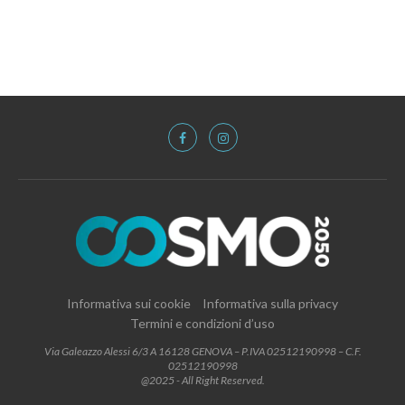
Informativa sui cookie
Informativa sulla privacy
Termini e condizioni d’uso
Via Galeazzo Alessi 6/3 A 16128 GENOVA – P.IVA 02512190998 – C.F.
02512190998
@2025 - All Right Reserved.