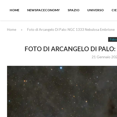
HOME
NEWSPACECONOMY
SPAZIO
UNIVERSO
CI
Home
»
Foto di Arcangelo Di Palo: NGC 1333 Nebulosa Embrione
Foto 
FOTO DI ARCANGELO DI PALO
21 Gennaio 20