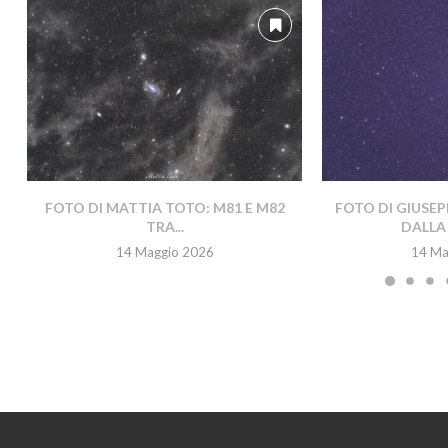
FOTO DI MATTIA TOTO: M81 E M82
FOTO DI GIUSEP
TRA...
DALLA 
14 Maggio 2026
14 Ma