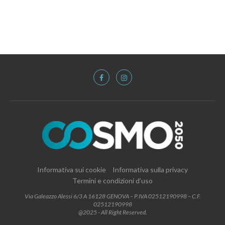
Informativa sui cookie
Informativa sulla privacy
Termini e condizioni d’uso
Via Galeazzo Alessi 6/3 A 16128 GENOVA – P.IVA 02512190998 – C.F.
02512190998
@2025 - All Right Reserved.