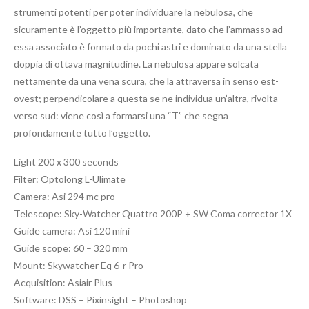
strumenti potenti per poter individuare la nebulosa, che
sicuramente è l’oggetto più importante, dato che l’ammasso ad
essa associato è formato da pochi astri e dominato da una stella
doppia di ottava magnitudine. La nebulosa appare solcata
nettamente da una vena scura, che la attraversa in senso est-
ovest; perpendicolare a questa se ne individua un’altra, rivolta
verso sud: viene così a formarsi una “T” che segna
profondamente tutto l’oggetto.
Light 200 x 300 seconds
Filter: Optolong L-Ulimate
Camera: Asi 294 mc pro
Telescope: Sky-Watcher Quattro 200P + SW Coma corrector 1X
Guide camera: Asi 120 mini
Guide scope: 60 – 320 mm
Mount: Skywatcher Eq 6-r Pro
Acquisition: Asiair Plus
Software: DSS – Pixinsight – Photoshop