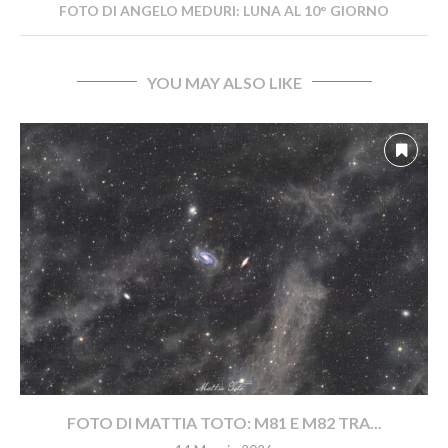
FOTO DI ANGELO MEDURI: LUNA AL 10° GIORNO
YOU MAY ALSO LIKE
FOTO DI MATTIA TOTO: M81 E M82 TRA...