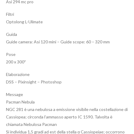
Asi 294 mc pro
Filtri
Optolong L-Ulimate
Guida
Guide camera: Asi 120 mini – Guide scope: 60 – 320 mm
Pose
200 x 300″
Elaborazione
DSS – Pixinsight – Photoshop
Message
Pacman Nebula
NGC 281 è una nebulosa a emissione visibile nella costellazione di
Cassiopea; circonda l’ammasso aperto IC 1590. Talvolta è
chiamata Nebulosa Pacman
Si individua 1,5 gradi ad est della stella α Cassiopeiae; occorrono