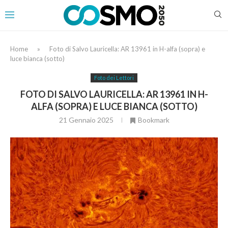
Home
»
Foto di Salvo Lauricella: AR 13961 in H-alfa (sopra) e
luce bianca (sotto)
Foto dei Lettori
FOTO DI SALVO LAURICELLA: AR 13961 IN H-
ALFA (SOPRA) E LUCE BIANCA (SOTTO)
21 Gennaio 2025
Bookmark