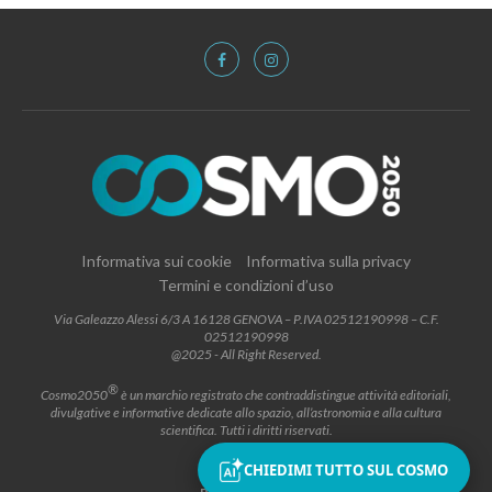
Informativa sui cookie
Informativa sulla privacy
Termini e condizioni d’uso
Via Galeazzo Alessi 6/3 A 16128 GENOVA – P.IVA 02512190998 – C.F.
02512190998
@2025 - All Right Reserved.
®
Cosmo2050
è un marchio registrato che contraddistingue attività editoriali,
divulgative e informative dedicate allo spazio, all’astronomia e alla cultura
scientifica. Tutti i diritti riservati.
CHIEDIMI TUTTO SUL COSMO