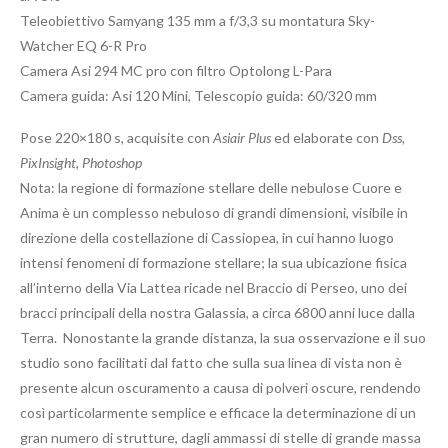
Teleobiettivo Samyang 135 mm a f/3,3 su montatura Sky-
Watcher EQ 6-R Pro
Camera Asi 294 MC pro con filtro Optolong L-Para
Camera guida: Asi 120 Mini, Telescopio guida: 60/320 mm
Pose 220×180 s, acquisite con
Asiair Plus
ed elaborate con
Dss,
PixInsight, Photoshop
Nota: la regione di formazione stellare delle nebulose Cuore e
Anima è un complesso nebuloso di grandi dimensioni, visibile in
direzione della costellazione di Cassiopea, in cui hanno luogo
intensi fenomeni di formazione stellare; la sua ubicazione fisica
all’interno della Via Lattea ricade nel Braccio di Perseo, uno dei
bracci principali della nostra Galassia, a circa 6800 anni luce dalla
Terra. Nonostante la grande distanza, la sua osservazione e il suo
studio sono facilitati dal fatto che sulla sua linea di vista non è
presente alcun oscuramento a causa di polveri oscure, rendendo
così particolarmente semplice e efficace la determinazione di un
gran numero di strutture, dagli ammassi di stelle di grande massa