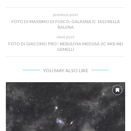
previous post
FOTO DI MASSIMO DI FUSCO: GALASSIA IC 1613 NELLA
BALENA
next post
FOTO DI GIACOMO PRO’: NEBULOSA MEDUSA (IC 443) NEI
GEMELLI
YOU MAY ALSO LIKE