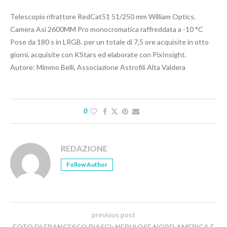
Telescopio rifrattore RedCat51 51/250 mm William Optics.
Camera Asi 2600MM Pro monocromatica raffreddata a -10 °C
Pose da 180 s in LRGB. per un totale di 7,5 ore acquisite in otto
giorni, acquisite con KStars ed elaborate con PixInsight.
Autore: Mimmo Belli, Associazione Astrofili Alta Valdera
0
REDAZIONE
Follow Author
previous post
FOTO DI FRANCESCO BIASCI: NEBULOSE NORD AMERICA E