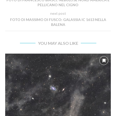
PELLICANO NEL CIGNO
next post
FOTO DI MASSIMO DI FUSCO: GALASSIA IC 1613 NELLA
BALENA
YOU MAY ALSO LIKE