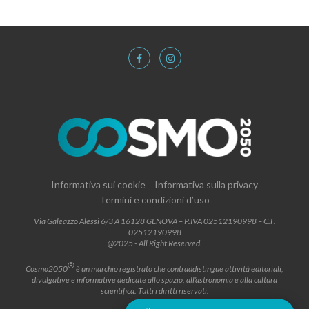
Informativa sui cookie
Informativa sulla privacy
Termini e condizioni d’uso
Via Galeazzo Alessi 6/3 A 16128 GENOVA – P.IVA 02512190998 – C.F.
02512190998
@2025 - All Right Reserved.
®
Cosmo2050
è un marchio registrato che contraddistingue attività editoriali,
divulgative e informative dedicate allo spazio, all’astronomia e alla cultura
scientifica. Tutti i diritti riservati.