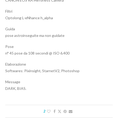
CANON EOS RA Mirrorless Camera
Filtri
Optolong L-eNhance h_alpha
Guida
pose astroinseguite ma non guidate
Pose
n° 45 pose da 108 secondi @ ISO 6.400
Elaborazione
Softwares: Pixinsight, StarnetV2, Photoshop
Message
DARK, BIAS.
2