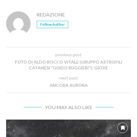
REDAZIONE
Follow Author
previous post
FOTO DI ALDO ROCCO VITALE (GRUPPO ASTROFILI
CATANESI “GUIDO RUGGIERI”): GIOVE
next post
ANCORA AURORA
YOU MAY ALSO LIKE