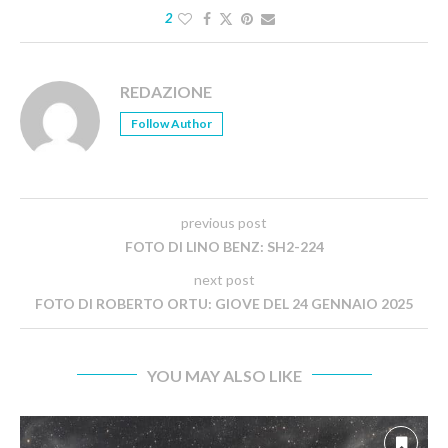
2
REDAZIONE
Follow Author
previous post
FOTO DI LINO BENZ: SH2-224
next post
FOTO DI ROBERTO ORTU: GIOVE DEL 24 GENNAIO 2025
YOU MAY ALSO LIKE