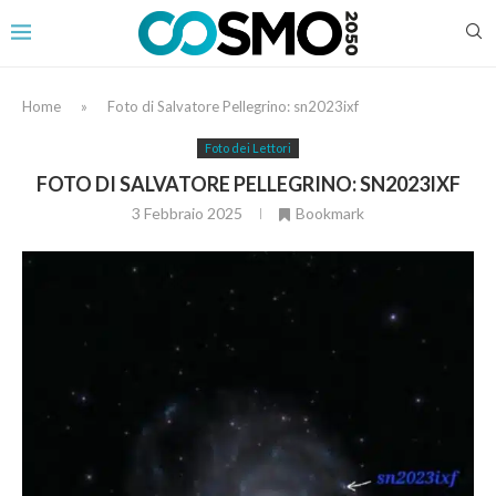
Home
»
Foto di Salvatore Pellegrino: sn2023ixf
Foto dei Lettori
FOTO DI SALVATORE PELLEGRINO: SN2023IXF
3 Febbraio 2025
Bookmark