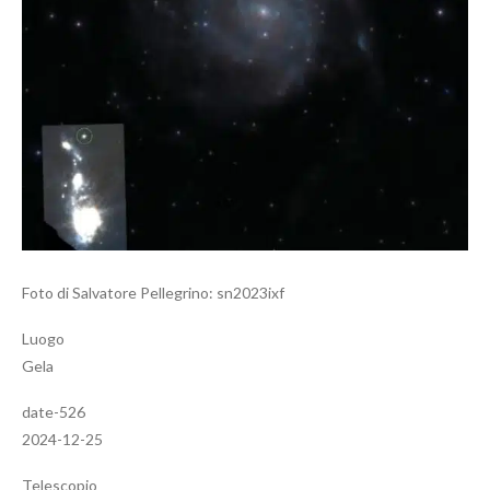
Foto di Salvatore Pellegrino: sn2023ixf
Luogo
Gela
date-526
2024-12-25
Telescopio