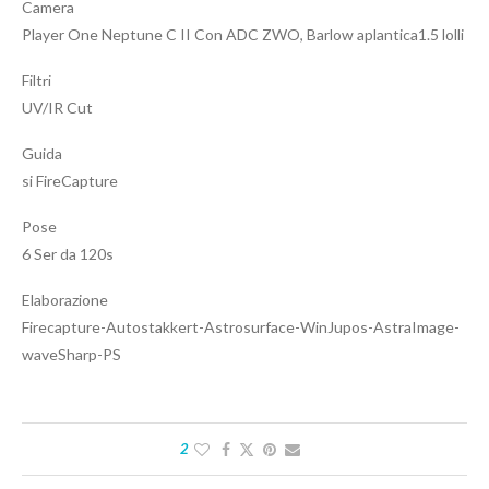
Camera
Player One Neptune C II Con ADC ZWO, Barlow aplantica1.5 lolli
Filtri
UV/IR Cut
Guida
si FireCapture
Pose
6 Ser da 120s
Elaborazione
Firecapture-Autostakkert-Astrosurface-WinJupos-AstraImage-
waveSharp-PS
2