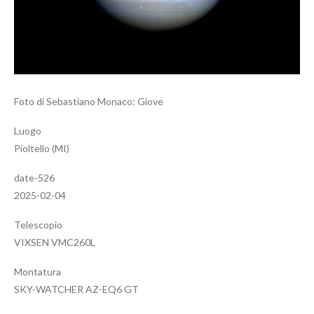
Foto di Sebastiano Monaco: Giove
Luogo
Pioltello (MI)
date-526
2025-02-04
Telescopio
VIXSEN VMC260L
Montatura
SKY-WATCHER AZ-EQ6 GT