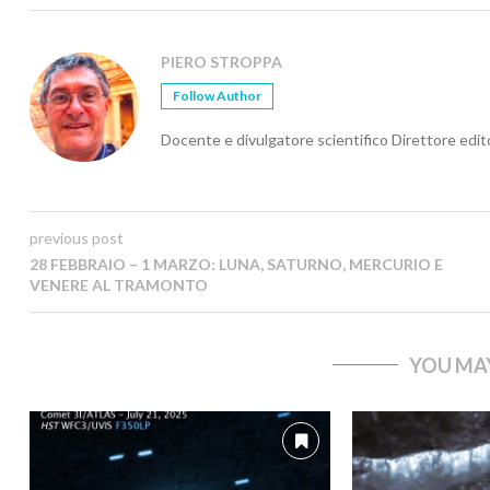
PIERO STROPPA
Follow Author
Docente e divulgatore scientifico Direttore edi
previous post
28 FEBBRAIO – 1 MARZO: LUNA, SATURNO, MERCURIO E
VENERE AL TRAMONTO
YOU MAY