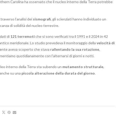
uthern Carolina ha osservato che il nucleo interno della Terra potrebbe
traverso l’analisi dei
sismografi
, gli scienziati hanno individuato un
nza di solidità del nucleo terrestre.
dati di
121 terremoti
che si sono verificati tra il 1991 e il 2024 in 42
antico meridionale. Lo studio prevedeva il monitoraggio della
velocità di
edente aveva scoperto che stava
rallentando la sua rotazione
,
mentiamo quotidianamente con l’alternarsi di giorni e notti.
ucleo interno della Terra sta subendo un
mutamento strutturale
,
o anche su una
piccola alterazione della durata del giorno
.