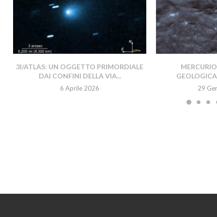
3I/ATLAS: UN OGGETTO PRIMORDIALE
MERCURIO 
DAI CONFINI DELLA VIA...
GEOLOGICA
6 Aprile 2026
29 Ge