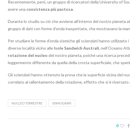
Recentemente, però, un gruppo di ricercatori della University of So
avere una
consistenza più pastosa
.
Durante lo studio su ciò che avviene all’interno del nostro pianeta at
gruppo di dati con forme d’onda inaspettate, che mostravano la manca
Per studiare le forme d’onda sismiche gli scienziati hanno utilizzato i 
diverse località vicino alle
Isole Sandwich Australi
, nell’Oceano Atl
rotazione del nucleo
del nostro pianeta, poiché una ricerca prec
leggermente differente da quella della crosta superficiale, che speri
Gli scienziati hanno ottenuto la prova che la superficie vicina del n
correlato al rallentamento della rotazione, effetto che si è riversat
NUCLEO TERRESTRE
SISMOGRAFI
0