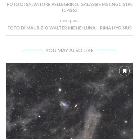
FOTO DI SALVATORE PELLEGRINO: GALASSIE M51 NGC 5195
IC 4263
next post
FOTO DI MAURIZIO WALTER MIEHE: LUNA – RIMA HYGINUS
YOU MAY ALSO LIKE