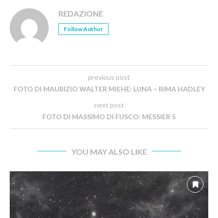
REDAZIONE
Follow Author
previous post
FOTO DI MAURIZIO WALTER MIEHE: LUNA – RIMA HADLEY
next post
FOTO DI MASSIMO DI FUSCO: MESSIER 5
YOU MAY ALSO LIKE