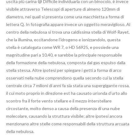
uscita più carina 😅 Difficile individuarla con un binocolo, è invece
visibile attraverso Telescopi di aperture di almeno 120mm di
diametro, nei quali si presenta come una macchietta a forma di
lettera Q. In fotografia appare invece un oggetto meraviglioso. Al
centro della nebulosa si trova una caldissima stella di Wolf-Rayet,
che la illumina, eccitandone l’idrogeno e ionizzandolo, questa
stella è catalogata come WR 7, o HD 56925, e possiede una
magnitudine pari a 10,40, e sarebbe la principale responsabile
della formazione della nebulosa, composta dal gas espulso dalla
stella stessa. Altre ipotesi per spiegare i getti a forma di arco
osservati nella nube comprendono quella secondo cui la stella
centrale circa 7 milioni di anni fa sia stata una supergigante rossa,
il cui moto proprio in direzione est ha causato un’onda d’urto allo
scontro fra il forte vento stellare e il mezzo interstellare
circostante, molto denso a causa della presenza di una nube
molecolare, causando la struttura visibile; altre ipotesi ancora
menzionano altre stelle come responsabili della struttura arcuata
della nebulosa.