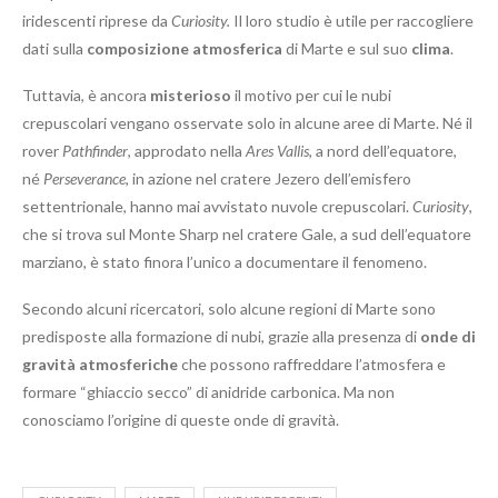
iridescenti riprese da
Curiosity.
Il loro studio è utile per raccogliere
dati sulla
composizione atmosferica
di Marte e sul suo
clima
.
Tuttavia, è ancora
misterioso
il motivo per cui le nubi
crepuscolari vengano osservate solo in alcune aree di Marte. Né il
rover
Pathfinder
, approdato nella
Ares Vallis
, a nord dell’equatore,
né
Perseverance
, in azione nel cratere Jezero dell’emisfero
settentrionale, hanno mai avvistato nuvole crepuscolari.
Curiosity
,
che si trova sul Monte Sharp nel cratere Gale, a sud dell’equatore
marziano, è stato finora l’unico a documentare il fenomeno.
Secondo alcuni ricercatori, solo alcune regioni di Marte sono
predisposte alla formazione di nubi, grazie alla presenza di
onde di
gravità atmosferiche
che possono raffreddare l’atmosfera e
formare “ghiaccio secco” di anidride carbonica. Ma non
conosciamo l’origine di queste onde di gravità.