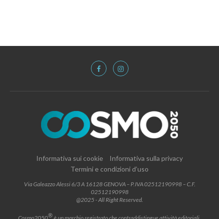
Informativa sui cookie
Informativa sulla privacy
Termini e condizioni d’uso
Via Galeazzo Alessi 6/3 A 16128 GENOVA – P.IVA 02512190998 – C.F.
02512190998
@2025 - All Right Reserved.
®
Cosmo2050
è un marchio registrato che contraddistingue attività editoriali,