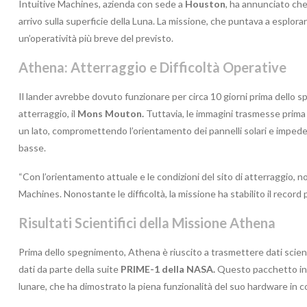
Intuitive Machines, azienda con sede a
Houston
, ha annunciato che
arrivo sulla superficie della Luna. La missione, che puntava a esplora
un’operatività più breve del previsto.
Athena: Atterraggio e Difficoltà Operative
Il lander avrebbe dovuto funzionare per circa 10 giorni prima dello sp
atterraggio, il
Mons Mouton.
Tuttavia, le immagini trasmesse prima
un lato, compromettendo l’orientamento dei pannelli solari e impede
basse.
“Con l’orientamento attuale e le condizioni del sito di atterraggio, n
Machines. Nonostante le difficoltà, la missione ha stabilito il record
Risultati Scientifici della Missione Athena
Prima dello spegnimento, Athena è riuscito a trasmettere dati scientif
dati da parte della suite
PRIME-1 della NASA.
Questo pacchetto inc
lunare, che ha dimostrato la piena funzionalità del suo hardware in 