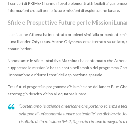
I sensori di PRIME-1 hanno rilevato elementi attribuibili ai gas emes
informazioni cruciali per le future missioni di esplorazione lunare.
Sfide e Prospettive Future per le Missioni Luna
La missione Athena ha incontrato problemi simili alla precedente mis
Luna il lander
Odysseus
. Anche Odysseus era atterrato su un lato, ma
comunicazioni.
Nonostante le sfide,
Intuitive Machines
ha confermato che Athena è
supportare le missioni a basso costo nell’ambito del programma Comm
l’innovazione e ridurre i costi dell’esplorazione spaziale.
Tra i futuri progetti in programma c’è la missione del lander Blue Gh
atterraggio riuscito vicino all’equatore lunare.
“Sosteniamo le aziende americane che portano scienza e tecn
sviluppo di un’economia lunare sostenibile”, ha dichiarato 
risultato della missione IM-2, l’agenzia rimane impegnata a 