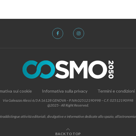
mativa sui cookie
Informativa sulla privacy
Termini e condizioni
Via Galeazzo Alessi 6/3 A 16128 GENOVA – P.IVA 02512190998 – C.F. 02512190998
@2025 - All Right Reserved.
addistingue attività editoriali, divulgative e informative dedicate allo spazio, all’astronomia e al
BACK TO TOP