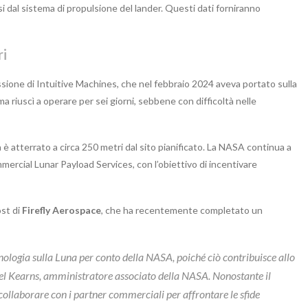
si dal sistema di propulsione del lander. Questi dati forniranno
ri
sione di Intuitive Machines, che nel febbraio 2024 aveva portato sulla
 riuscì a operare per sei giorni, sebbene con difficoltà nelle
 atterrato a circa 250 metri dal sito pianificato. La NASA continua a
ercial Lunar Payload Services, con l’obiettivo di incentivare
ost di
Firefly Aerospace
, che ha recentemente completato un
ologia sulla Luna per conto della NASA, poiché ciò contribuisce allo
Joel Kearns, amministratore associato della NASA. Nonostante il
collaborare con i partner commerciali per affrontare le sfide