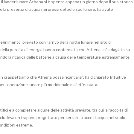
 il lander lunare Athena si è spento appena un giorno dopo il suo storico
re la presenza di acqua nei pressi del polo sud lunare, ha avuto
egnimento, previsto con l’arrivo della notte lunare nel sito di
 della perdita di energia hanno confermato che Athena si è adagiato su
ndo la ricarica delle batterie a causa delle temperature estremamente
on ci aspettiamo che Athena possa ricaricarsi”, ha dichiarato Intuitive
 per l’operazione lunare più meridionale mai effettuata.
ici e a completare alcune delle attività previste, tra cui la raccolta di
ludeva un trapano progettato per cercare tracce d’acqua nel suolo
condizioni estreme.