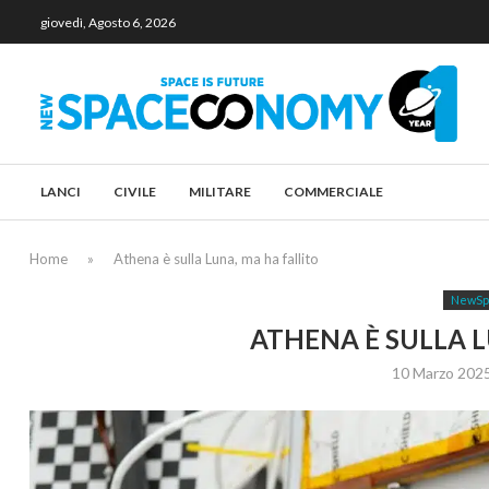
giovedì, Agosto 6, 2026
LANCI
CIVILE
MILITARE
COMMERCIALE
Home
»
Athena è sulla Luna, ma ha fallito
NewSp
ATHENA È SULLA L
10 Marzo 202