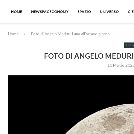
HOME
NEWSPACECONOMY
SPAZIO
UNIVERSO
CI
Home
»
Foto di Angelo Meduri: Luna all’ottavo giorno
Foto 
FOTO DI ANGELO MEDURI
10 Marzo 202