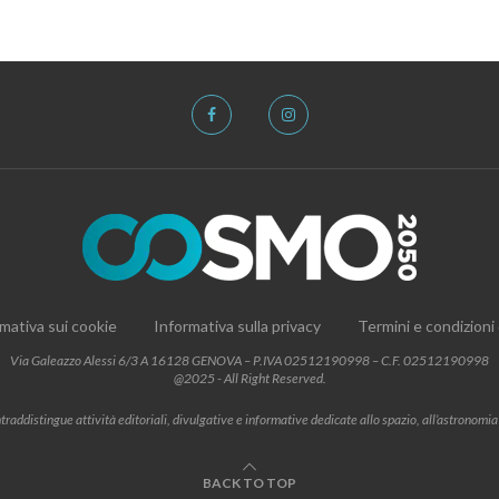
mativa sui cookie
Informativa sulla privacy
Termini e condizioni
Via Galeazzo Alessi 6/3 A 16128 GENOVA – P.IVA 02512190998 – C.F. 02512190998
@2025 - All Right Reserved.
addistingue attività editoriali, divulgative e informative dedicate allo spazio, all’astronomia e al
BACK TO TOP