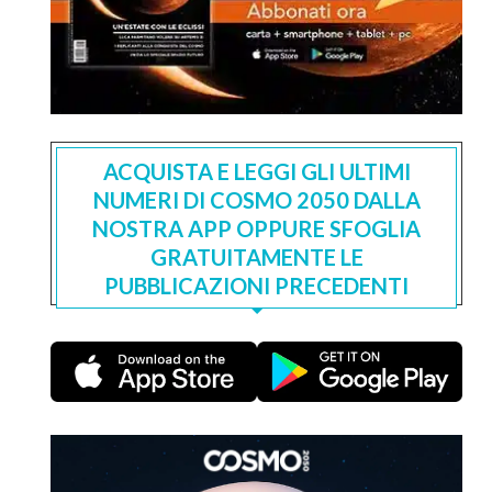
ACQUISTA E LEGGI GLI ULTIMI
NUMERI DI COSMO 2050 DALLA
NOSTRA APP OPPURE SFOGLIA
GRATUITAMENTE LE
PUBBLICAZIONI PRECEDENTI