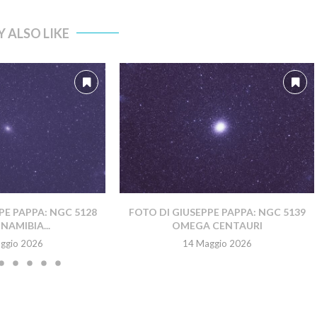
 ALSO LIKE
PE PAPPA: NGC 5128
FOTO DI GIUSEPPE PAPPA: NGC 5139
NAMIBIA...
OMEGA CENTAURI
ggio 2026
14 Maggio 2026