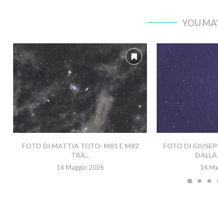
YOU MAY
FOTO DI MATTIA TOTO: M81 E M82
FOTO DI GIUSEP
TRA...
DALLA 
14 Maggio 2026
14 Ma