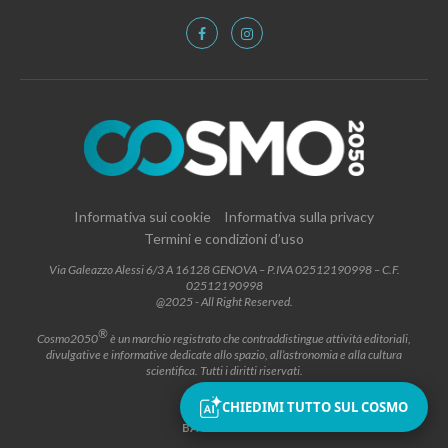
Informativa sui cookie
Informativa sulla privacy
Termini e condizioni d’uso
Via Galeazzo Alessi 6/3 A 16128 GENOVA – P.IVA 02512190998 – C.F.
02512190998
@2025 - All Right Reserved.
®
Cosmo2050
è un marchio registrato che contraddistingue attività editoriali,
divulgative e informative dedicate allo spazio, all’astronomia e alla cultura
scientifica. Tutti i diritti riservati.
CHIEDIMI TUTTO SUL COSMO
BACK TO TOP