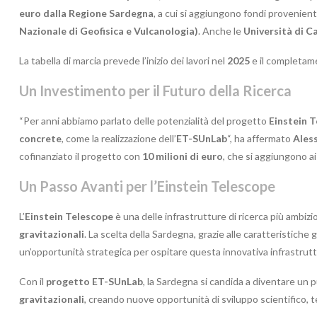
euro dalla Regione Sardegna
, a cui si aggiungono fondi provenient
Nazionale di Geofisica e Vulcanologia)
. Anche le
Università di Ca
La tabella di marcia prevede l’inizio dei lavori nel
2025
e il completam
Un Investimento per il Futuro della Ricerca
“Per anni abbiamo parlato delle potenzialità del progetto
Einstein 
concrete
, come la realizzazione dell’
ET-SUnLab
“, ha affermato
Ales
cofinanziato il progetto con
10 milioni di euro
, che si aggiungono a
Un Passo Avanti per l’Einstein Telescope
L’
Einstein Telescope
è una delle infrastrutture di ricerca più ambizio
gravitazionali
. La scelta della Sardegna, grazie alle caratteristiche
un’opportunità strategica per ospitare questa innovativa infrastruttu
Con il
progetto ET-SUnLab
, la Sardegna si candida a diventare un 
gravitazionali
, creando nuove opportunità di sviluppo scientifico, t