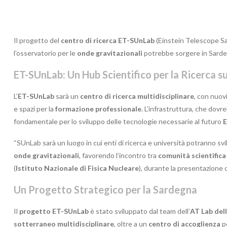
Il progetto del
centro di ricerca ET-SUnLab
(Einstein Telescope Sa
l’osservatorio per le
onde gravitazionali
potrebbe sorgere in Sardeg
ET-SUnLab: Un Hub Scientifico per la Ricerca s
L’
ET-SUnLab
sarà un
centro di ricerca multidisciplinare
, con nuov
e spazi per la
formazione professionale
. L’infrastruttura, che dov
fondamentale per lo sviluppo delle tecnologie necessarie al futuro
E
“SUnLab sarà un luogo in cui enti di ricerca e università potranno svi
onde gravitazionali
, favorendo l’incontro tra
comunità scientifica
(
Istituto Nazionale di Fisica Nucleare
), durante la presentazione 
Un Progetto Strategico per la Sardegna
Il
progetto ET-SUnLab
è stato sviluppato dal team dell’
AT Lab dell
sotterraneo multidisciplinare
, oltre a un
centro di accoglienza
pe