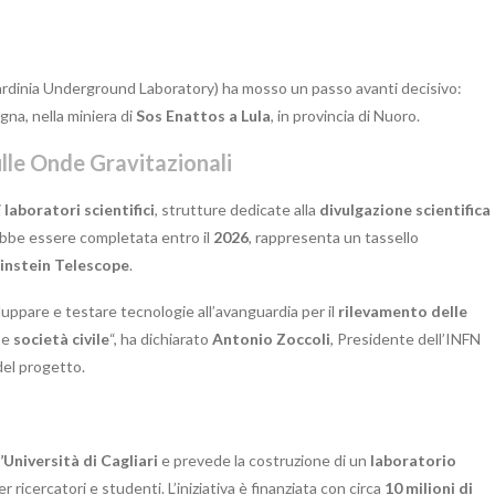
rdinia Underground Laboratory) ha mosso un passo avanti decisivo:
na, nella miniera di
Sos Enattos a Lula
, in provincia di Nuoro.
ulle Onde Gravitazionali
i
laboratori scientifici
, strutture dedicate alla
divulgazione scientifica
rebbe essere completata entro il
2026
, rappresenta un tassello
instein Telescope
.
luppare e testare tecnologie all’avanguardia per il
rilevamento delle
e
società civile
“, ha dichiarato
Antonio Zoccoli
, Presidente dell’INFN
del progetto.
’Università di Cagliari
e prevede la costruzione di un
laboratorio
r ricercatori e studenti. L’iniziativa è finanziata con circa
10 milioni di