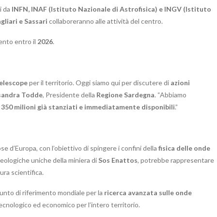
i da
INFN, INAF (Istituto Nazionale di Astrofisica) e INGV (Istituto
gliari e Sassari
collaboreranno alle attività del centro.
ento entro il
2026
.
Telescope
per il territorio. Oggi siamo qui per discutere di
azioni
sandra Todde
, Presidente della
Regione Sardegna
. “Abbiamo
i
350 milioni già stanziati e immediatamente disponibili
.”
se d’Europa, con l’obiettivo di spingere i confini della
fisica delle onde
 geologiche uniche della miniera di
Sos Enattos
, potrebbe rappresentare
ra scientifica.
punto di riferimento mondiale per la
ricerca avanzata sulle onde
ecnologico ed economico per l’intero territorio.