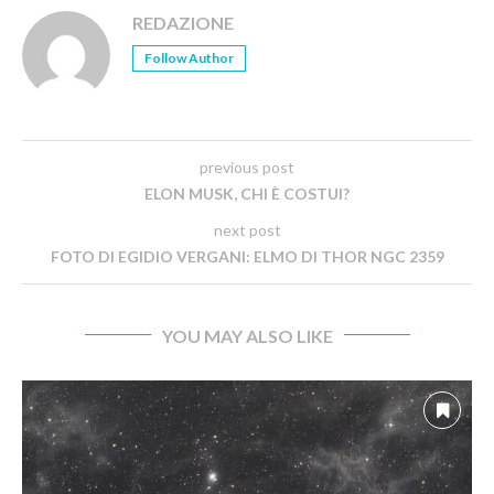
REDAZIONE
Follow Author
previous post
ELON MUSK, CHI È COSTUI?
next post
FOTO DI EGIDIO VERGANI: ELMO DI THOR NGC 2359
YOU MAY ALSO LIKE