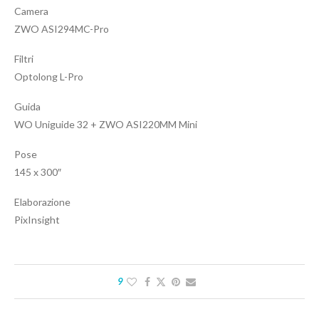
Camera
ZWO ASI294MC-Pro
Filtri
Optolong L-Pro
Guida
WO Uniguide 32 + ZWO ASI220MM Mini
Pose
145 x 300″
Elaborazione
PixInsight
9