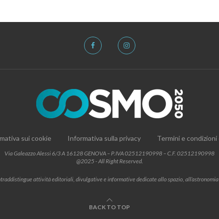
mativa sui cookie
Informativa sulla privacy
Termini e condizioni
Via Galeazzo Alessi 6/3 A 16128 GENOVA – P.IVA 02512190998 – C.F. 02512190998
@2025 - All Right Reserved.
addistingue attività editoriali, divulgative e informative dedicate allo spazio, all’astronomia e al
BACK TO TOP