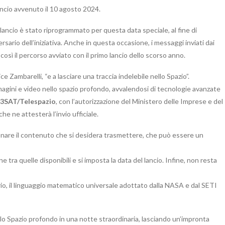
ancio avvenuto il 10 agosto 2024.
il lancio è stato riprogrammato per questa data speciale, al fine di
ersario dell’iniziativa. Anche in questa occasione, i messaggi inviati dai
sì il percorso avviato con il primo lancio dello scorso anno.
e Zambarelli, “e a lasciare una traccia indelebile nello Spazio”.
magini e video nello spazio profondo, avvalendosi di tecnologie avanzate
3SAT/Telespazio
, con l’autorizzazione del Ministero delle Imprese e del
che ne attesterà l’invio ufficiale.
ionare il contenuto che si desidera trasmettere, che può essere un
e tra quelle disponibili e si imposta la data del lancio. Infine, non resta
io, il linguaggio matematico universale adottato dalla NASA e dal SETI
 lo Spazio profondo in una notte straordinaria, lasciando un’impronta