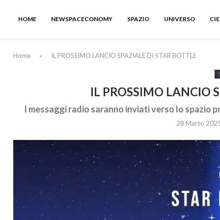
HOME
NEWSPACECONOMY
SPAZIO
UNIVERSO
CI
Home
»
IL PROSSIMO LANCIO SPAZIALE DI STAR BOTTLE
IL PROSSIMO LANCIO S
I messaggi radio saranno inviati verso lo spazio p
28 Marzo 202