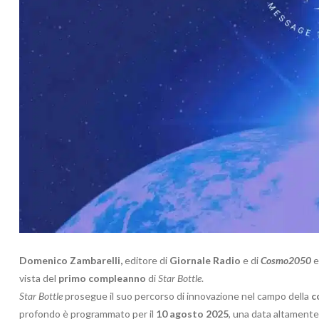
Domenico Zambarelli,
editore di
Giornale Radio
e di
Cosmo2050
e
vista del
primo compleanno
di
Star Bottle
.
Star Bottle
prosegue il suo percorso di innovazione nel campo della
c
profondo è programmato per il
10 agosto 2025
, una data altamente