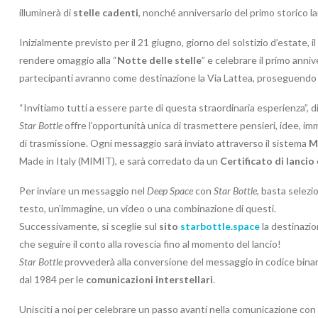
illuminerà di
stelle cadenti
, nonché anniversario del primo storico l
Inizialmente previsto per il 21 giugno, giorno del solstizio d’estate, 
rendere omaggio alla “
Notte delle stelle
” e celebrare il primo anniv
partecipanti avranno come destinazione la Via Lattea, proseguendo co
“Invitiamo tutti a essere parte di questa straordinaria esperienza”, dic
Star Bottle
offre l’opportunità unica di trasmettere pensieri, idee, im
di trasmissione. Ogni messaggio sarà inviato attraverso il sistema
M
Made in Italy (MIMIT), e sarà corredato da un
Certificato di lancio
Per inviare un messaggio nel
Deep Space
con
Star Bottle
, basta selez
testo, un’immagine, un video o una combinazione di questi.
Successivamente, si sceglie sul
sito
starbottle.space
la destinazion
che seguire il conto alla rovescia fino al momento del lancio!
Star Bottle
provvederà alla conversione del messaggio in codice binar
dal 1984 per le
comunicazioni interstellari
.
Unisciti a noi per celebrare un passo avanti nella comunicazione con