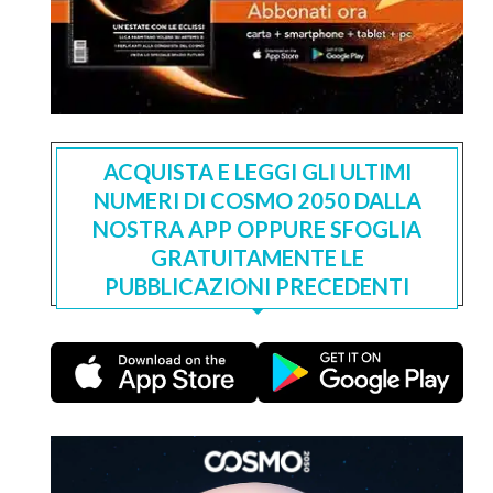
ACQUISTA E LEGGI GLI ULTIMI
NUMERI DI COSMO 2050 DALLA
NOSTRA APP OPPURE SFOGLIA
GRATUITAMENTE LE
PUBBLICAZIONI PRECEDENTI