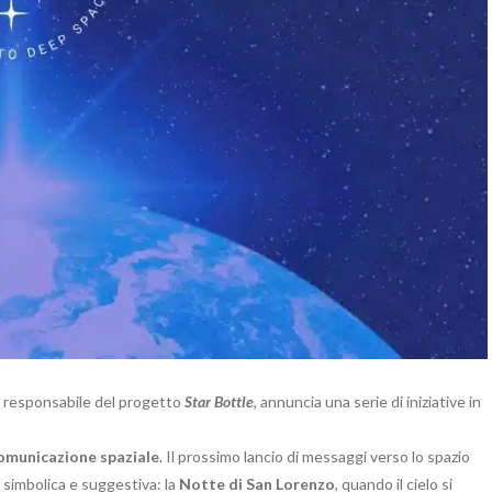
 responsabile del progetto
Star Bottle
, annuncia una serie di iniziative in
omunicazione spaziale
. Il prossimo lancio di messaggi verso lo spazio
 simbolica e suggestiva: la
Notte di San Lorenzo
, quando il cielo si