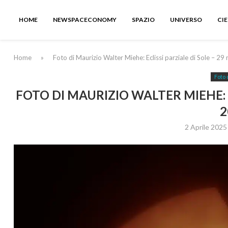
HOME
NEWSPACECONOMY
SPAZIO
UNIVERSO
CI
Home
»
Foto di Maurizio Walter Miehe: Eclissi parziale di Sole – 2
Foto 
FOTO DI MAURIZIO WALTER MIEHE: E
2
2 Aprile 2025