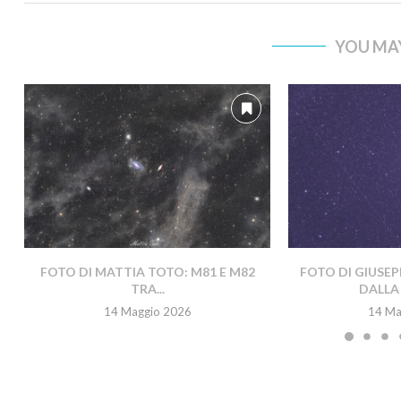
YOU MAY
FOTO DI MATTIA TOTO: M81 E M82
FOTO DI GIUSEP
TRA...
DALLA 
14 Maggio 2026
14 Ma