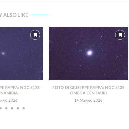
 ALSO LIKE
PE PAPPA: NGC 5128
FOTO DI GIUSEPPE PAPPA: NGC 5139
NAMIBIA...
OMEGA CENTAURI
ggio 2026
14 Maggio 2026