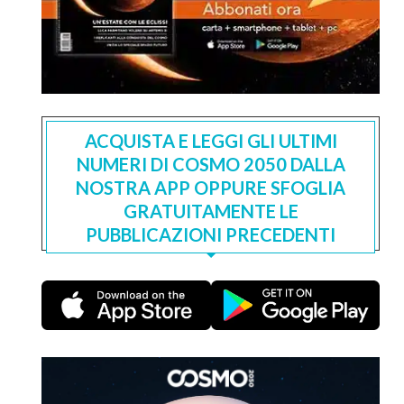
ACQUISTA E LEGGI GLI ULTIMI
NUMERI DI COSMO 2050 DALLA
NOSTRA APP OPPURE SFOGLIA
GRATUITAMENTE LE
PUBBLICAZIONI PRECEDENTI