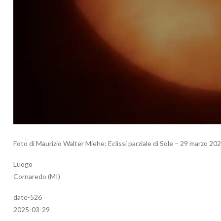
Foto di Maurizio Walter Miehe: Eclissi parziale di Sole – 29 marzo 20
Luogo
Cornaredo (MI)
date-526
2025-03-29