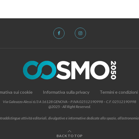
mativa sui cookie
Informativa sulla privacy
Termini e condizioni
Via Galeazzo Alessi 6/3 A 16128 GENOVA – P.IVA 02512190998 – C.F. 02512190998
@2025 - All Right Reserved.
addistingue attività editoriali, divulgative e informative dedicate allo spazio, all’astronomia e al
BACK TO TOP