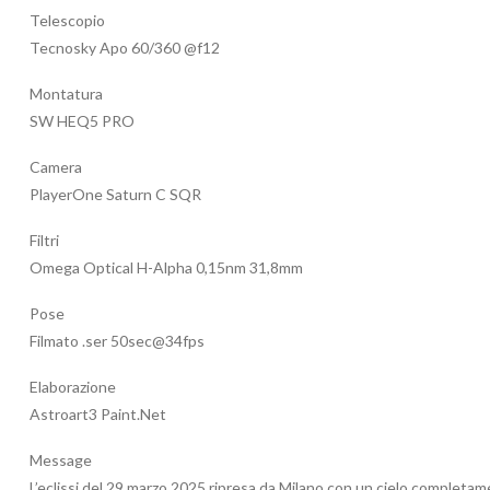
Telescopio
Tecnosky Apo 60/360 @f12
Montatura
SW HEQ5 PRO
Camera
PlayerOne Saturn C SQR
Filtri
Omega Optical H-Alpha 0,15nm 31,8mm
Pose
Filmato .ser 50sec@34fps
Elaborazione
Astroart3 Paint.Net
Message
L’eclissi del 29 marzo 2025 ripresa da Milano con un cielo completa