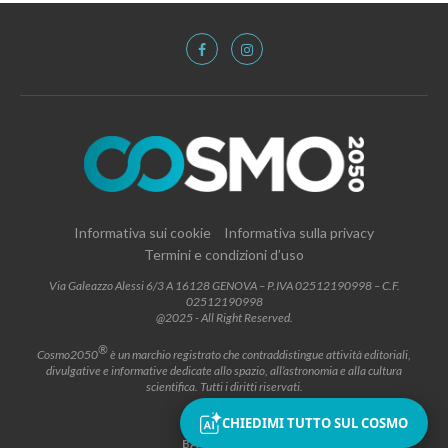
Informativa sui cookie
Informativa sulla privacy
Termini e condizioni d’uso
Via Galeazzo Alessi 6/3 A 16128 GENOVA – P.IVA 02512190998 – C.F.
02512190998
@2025 - All Right Reserved.
®
Cosmo2050
è un marchio registrato che contraddistingue attività editoriali,
divulgative e informative dedicate allo spazio, all’astronomia e alla cultura
scientifica. Tutti i diritti riservati.
CHIEDIMI TUTTO SUL COSMO
BACK TO TOP