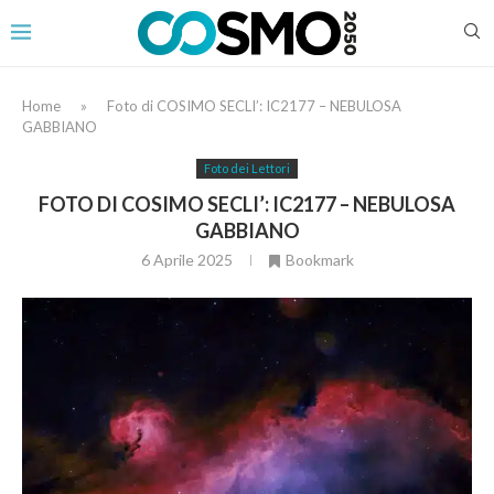
Home
»
Foto di COSIMO SECLI’: IC2177 – NEBULOSA
GABBIANO
Foto dei Lettori
FOTO DI COSIMO SECLI’: IC2177 – NEBULOSA
GABBIANO
6 Aprile 2025
Bookmark