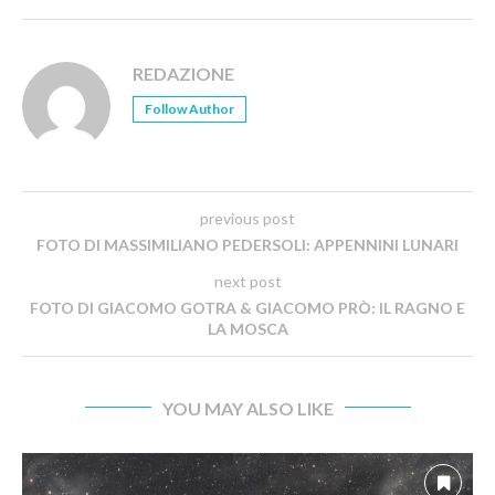
REDAZIONE
Follow Author
previous post
FOTO DI MASSIMILIANO PEDERSOLI: APPENNINI LUNARI
next post
FOTO DI GIACOMO GOTRA & GIACOMO PRÒ: IL RAGNO E
LA MOSCA
YOU MAY ALSO LIKE