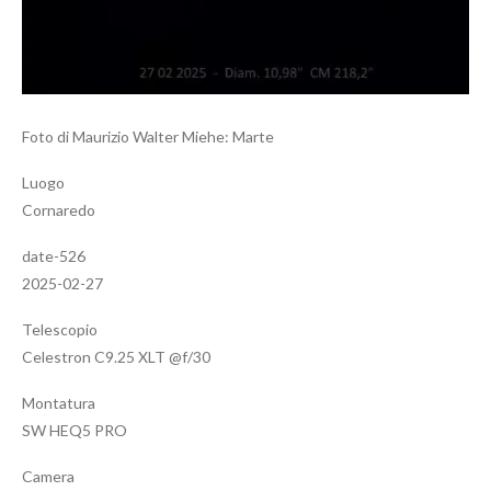
Foto di Maurizio Walter Miehe: Marte
Luogo
Cornaredo
date-526
2025-02-27
Telescopio
Celestron C9.25 XLT @f/30
Montatura
SW HEQ5 PRO
Camera