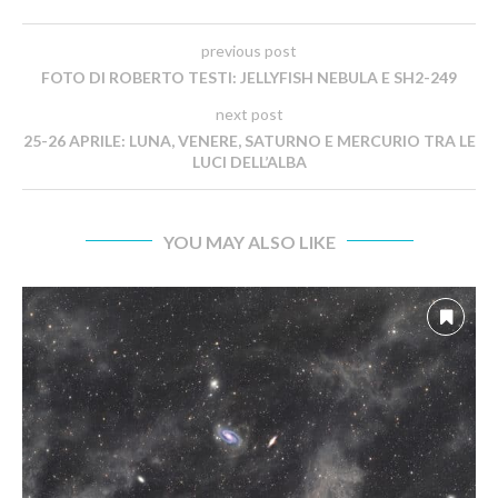
previous post
FOTO DI ROBERTO TESTI: JELLYFISH NEBULA E SH2-249
next post
25-26 APRILE: LUNA, VENERE, SATURNO E MERCURIO TRA LE
LUCI DELL’ALBA
YOU MAY ALSO LIKE