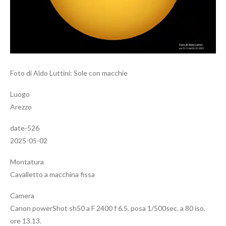
Foto di Aldo Luttini: Sole con macchie
Luogo
Arezzo
date-526
2025-05-02
Montatura
Cavalletto a macchina fissa
Camera
Canon powerShot sh50 a F 2400 f 6.5, posa 1/500sec. a 80 iso,
ore 13.13.