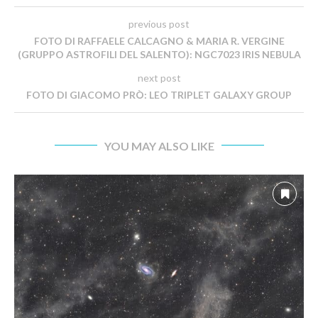
previous post
FOTO DI RAFFAELE CALCAGNO & MARIA R. VERGINE
(GRUPPO ASTROFILI DEL SALENTO): NGC7023 IRIS NEBULA
next post
FOTO DI GIACOMO PRÒ: LEO TRIPLET GALAXY GROUP
YOU MAY ALSO LIKE