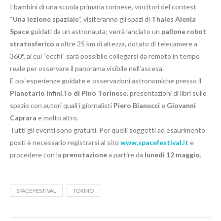
I bambini di una scuola primaria torinese, vincitori del contest
“
Una lezione spaziale
”, visiteranno gli spazi di
Thales Alenia
Space
guidati da un astronauta; verrà lanciato un
pallone robot
stratosferico
a oltre 25 km di altezza, dotato di telecamere a
360°, ai cui “occhi” sarà possibile collegarsi da remoto in tempo
reale per osservare il panorama visibile nell’ascesa.
E poi esperienze guidate e osservazioni astronomiche presso il
Planetario Infini.To di Pino Torinese
, presentazioni di libri sullo
spazio con autori quali i giornalisti
Piero Bianucci
e
Giovanni
Caprara
e molto altro.
Tutti gli eventi sono gratuiti. Per quelli soggetti ad esaurimento
posti è necessario registrarsi al sito
www.spacefestival.it
e
procedere con la
prenotazione
a partire da
lunedì 12 maggio
.
SPACE FESTIVAL
TORINO