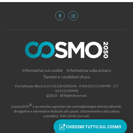
Informativa sui cookie
Informativa sulla privacy
Termini e condizioni d’uso
Via Galeazzo Alessi 6/3 A 16128 GENOVA – P.IVA 02512190998 – C.F.
02512190998
@2025 - All Right Reserved.
®
Cosmo2050
è un marchio registrato che contraddistingue attività editoriali,
divulgative e informative dedicate allo spazio, all’astronomia e alla cultura
scientifica. Tutti i diritti riservati.
CHIEDIMI TUTTO SUL COSMO
BACK TO TOP