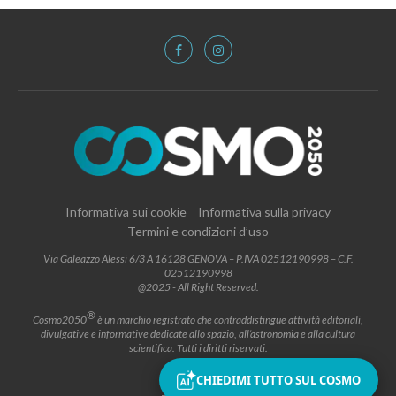
Informativa sui cookie
Informativa sulla privacy
Termini e condizioni d’uso
Via Galeazzo Alessi 6/3 A 16128 GENOVA – P.IVA 02512190998 – C.F.
02512190998
@2025 - All Right Reserved.
®
Cosmo2050
è un marchio registrato che contraddistingue attività editoriali,
divulgative e informative dedicate allo spazio, all’astronomia e alla cultura
scientifica. Tutti i diritti riservati.
CHIEDIMI TUTTO SUL COSMO