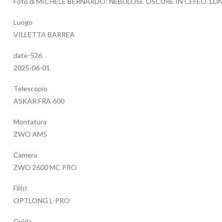
Foto di MICHELE BERNARDO: NEBULOSE OSCURE IN CEFEO. LDN
Luogo
VILLETTA BARREA
date-526
2025-06-01
Telescopio
ASKAR FRA 600
Montatura
ZWO AM5
Camera
ZWO 2600 MC PRO
Filtri
OPTLONG L-PRO
Guida