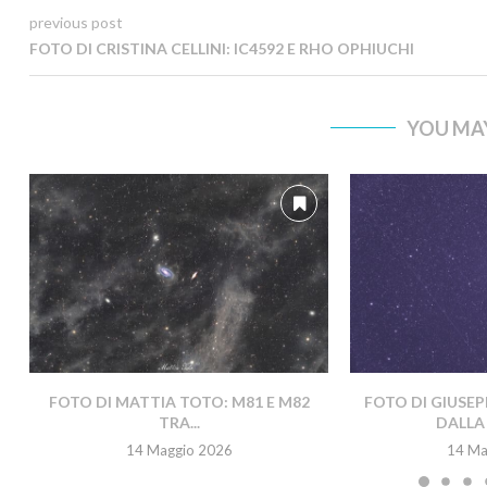
previous post
FOTO DI CRISTINA CELLINI: IC4592 E RHO OPHIUCHI
YOU MAY
FOTO DI MATTIA TOTO: M81 E M82
FOTO DI GIUSEP
TRA...
DALLA 
14 Maggio 2026
14 Ma