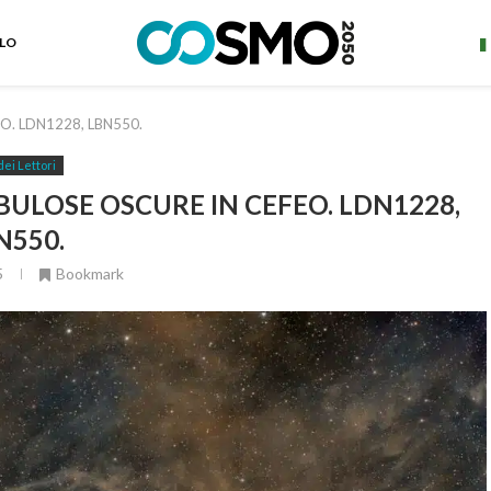
ELO
O. LDN1228, LBN550.
dei Lettori
ULOSE OSCURE IN CEFEO. LDN1228,
N550.
5
Bookmark