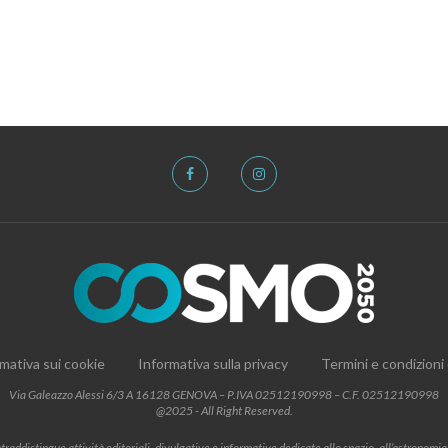
mativa sui cookie
Informativa sulla privacy
Termini e condizioni
Via Galeazzo Alessi 6/3 A 16128 GENOVA – P.IVA 02512190998 – C.F. 02512190998
@2025 - All Right Reserved.
addistingue attività editoriali, divulgative e informative dedicate allo spazio, all’astronomia e al