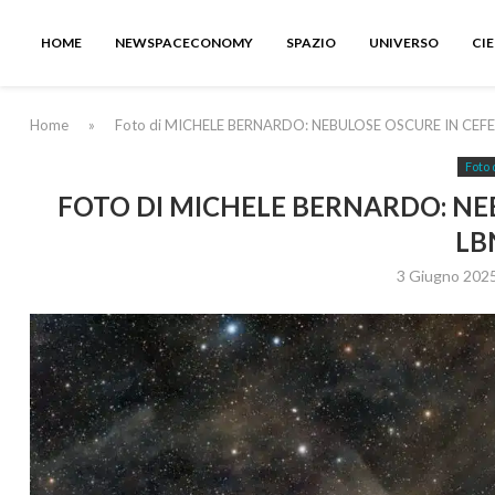
HOME
NEWSPACECONOMY
SPAZIO
UNIVERSO
CI
Home
»
Foto di MICHELE BERNARDO: NEBULOSE OSCURE IN CEFE
Foto 
FOTO DI MICHELE BERNARDO: NEB
LB
3 Giugno 202