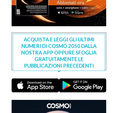
ACQUISTA E LEGGI GLI ULTIMI
NUMERI DI COSMO 2050 DALLA
NOSTRA APP OPPURE SFOGLIA
GRATUITAMENTE LE
PUBBLICAZIONI PRECEDENTI