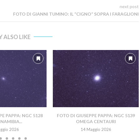
next post
FOTO DI GIANNI TUMINO: IL “CIGNO” SOPRA I FARAGLIONI
 ALSO LIKE
PE PAPPA: NGC 5128
FOTO DI GIUSEPPE PAPPA: NGC 5139
NAMIBIA...
OMEGA CENTAURI
ggio 2026
14 Maggio 2026