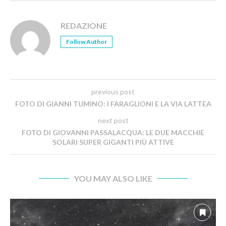
REDAZIONE
Follow Author
previous post
FOTO DI GIANNI TUMINO: I FARAGLIONI E LA VIA LATTEA
next post
FOTO DI GIOVANNI PASSALACQUA: LE DUE MACCHIE
SOLARI SUPER GIGANTI PIÙ ATTIVE
YOU MAY ALSO LIKE