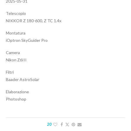
2025-05-31
Telescopio
NIKKOR Z 180-600, Z TC 1.4x
Montatura
iOptron SkyGuider Pro
Camera
Nikon Z6III
Filtri
Baader AstroSolar
Elaborazione
Photoshop
20