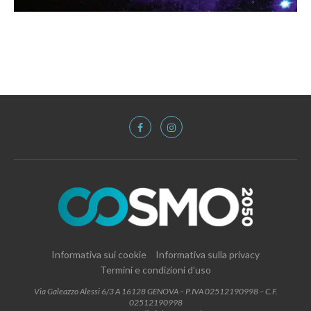
Informativa sui cookie
Informativa sulla privacy
Termini e condizioni d’uso
Via Galeazzo Alessi 6/3 A 16128 GENOVA – P.IVA 02512190998 – C.F.
02512190998