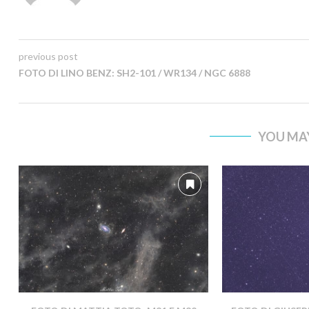
previous post
FOTO DI LINO BENZ: SH2-101 / WR134 / NGC 6888
YOU MAY