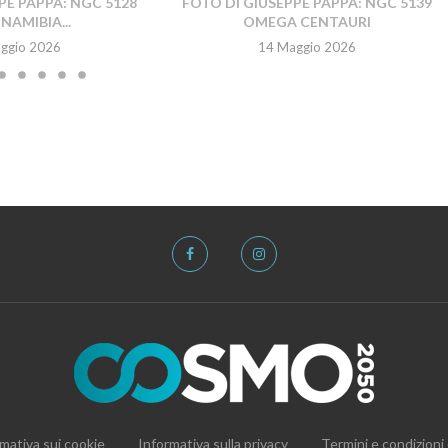
PE PAPPA: NGC 5128
FOTO DI GIUSEPPE PAPPA: NGC 5139
NAMIBIA...
OMEGA CENTAURI
ggio 2026
14 Maggio 2026
mativa sui cookie
Informativa sulla privacy
Termini e condizioni