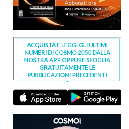
ACQUISTA E LEGGI GLI ULTIMI
NUMERI DI COSMO 2050 DALLA
NOSTRA APP OPPURE SFOGLIA
GRATUITAMENTE LE
PUBBLICAZIONI PRECEDENTI