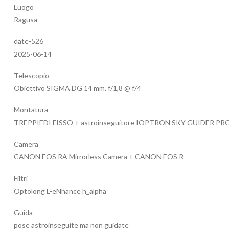
Luogo
Ragusa
date-526
2025-06-14
Telescopio
Obiettivo SIGMA DG 14 mm. f/1,8 @ f/4
Montatura
TREPPIEDI FISSO + astroinseguitore IOPTRON SKY GUIDER PR
Camera
CANON EOS RA Mirrorless Camera + CANON EOS R
Filtri
Optolong L-eNhance h_alpha
Guida
pose astroinseguite ma non guidate