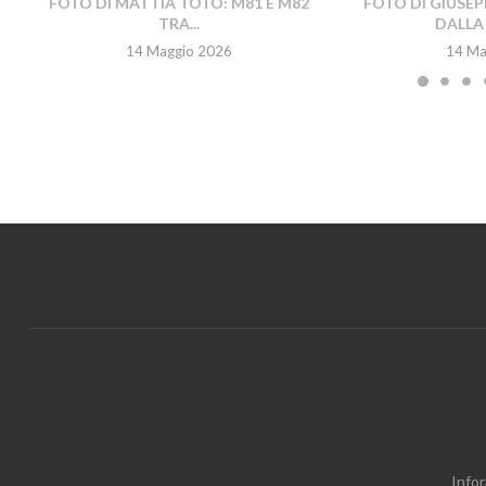
FOTO DI MATTIA TOTO: M81 E M82
FOTO DI GIUSEP
TRA...
DALLA 
14 Maggio 2026
14 Ma
Infor