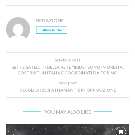
REDAZIONE
Follow Author
previous post
SETTE SATELLITI DELLA RETE “IRIDE” SONO IN ORBITA.
COSTRUITI IN ITALIA E COORDINATI DA TORINO
next post
3 LUGLIO: (230) ATHAMANTIS IN OPPOSIZIONE
YOU MAY ALSO LIKE