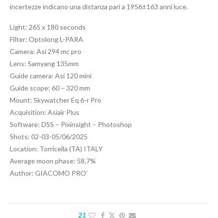
incertezze indicano una distanza pari a 1956±163 anni luce.
Light: 265 x 180 seconds
Filter: Optolong L-PARA
Camera: Asi 294 mc pro
Lens: Samyang 135mm
Guide camera: Asi 120 mini
Guide scope: 60 – 320 mm
Mount: Skywatcher Eq 6-r Pro
Acquisition: Asiair Plus
Software: DSS – Pixinsight – Photoshop
Shots: 02-03-05/06/2025
Location: Torricella (TA) ITALY
Average moon phase: 58,7%
Author: GIACOMO PRO’
21