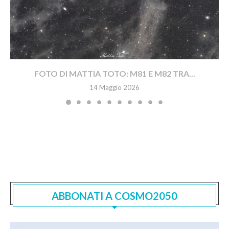
FOTO DI MATTIA TOTO: M81 E M82 TRA...
14 Maggio 2026
ABBONATI A COSMO2050