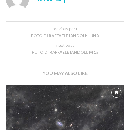
previous post
FOTO DI RAFFAELE IANDOLI: LUNA
next post
FOTO DI RAFFAELE IANDOLI: M 15
YOU MAY ALSO LIKE