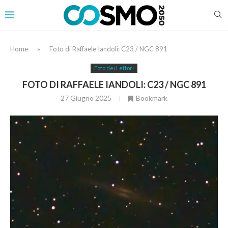
Home
»
Foto di Raffaele Iandoli: C23 / NGC 891
Foto dei Lettori
FOTO DI RAFFAELE IANDOLI: C23 / NGC 891
27 Giugno 2025
Bookmark