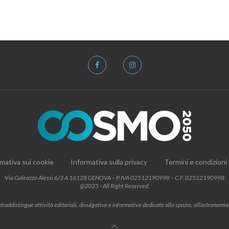
mativa sui cookie
Informativa sulla privacy
Termini e condizioni
Via Galeazzo Alessi 6/3 A 16128 GENOVA – P.IVA 02512190998 – C.F. 02512190998
@2025 - All Right Reserved.
addistingue attività editoriali, divulgative e informative dedicate allo spazio, all’astronomia e al