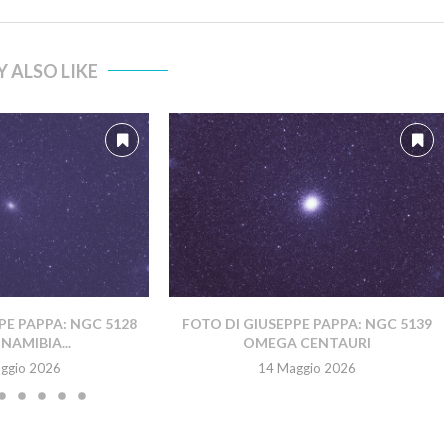
 ALSO LIKE
PE PAPPA: NGC 5128
FOTO DI GIUSEPPE PAPPA: NGC 5139
NAMIBIA...
OMEGA CENTAURI
ggio 2026
14 Maggio 2026