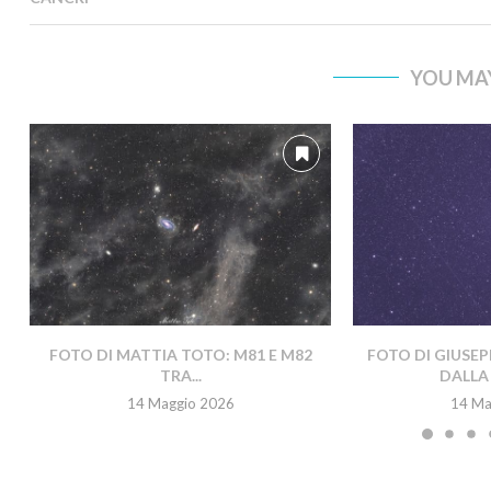
YOU MAY
FOTO DI MATTIA TOTO: M81 E M82
FOTO DI GIUSEP
TRA...
DALLA 
14 Maggio 2026
14 Ma