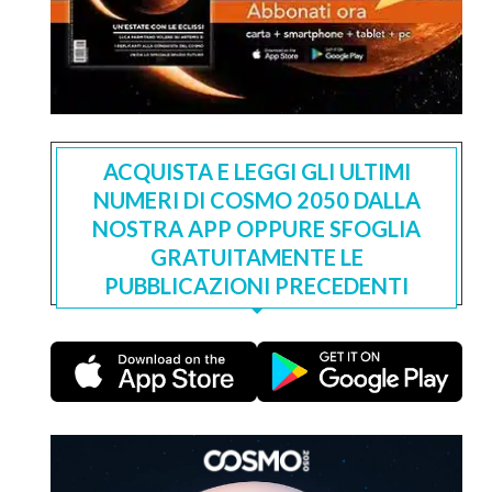
ACQUISTA E LEGGI GLI ULTIMI
NUMERI DI COSMO 2050 DALLA
NOSTRA APP OPPURE SFOGLIA
GRATUITAMENTE LE
PUBBLICAZIONI PRECEDENTI