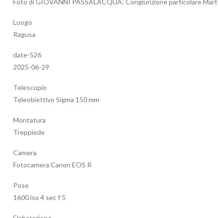
Foto di GIOVANNI PASSALACQUA: Congiunzione particolare Marte-
Luogo
Ragusa
date-526
2025-06-29
Telescopio
Teleobiettivo Sigma 150 mm
Montatura
Treppiede
Camera
Fotocamera Canon EOS R
Pose
1600 iso 4 sec f 5
Elaborazione