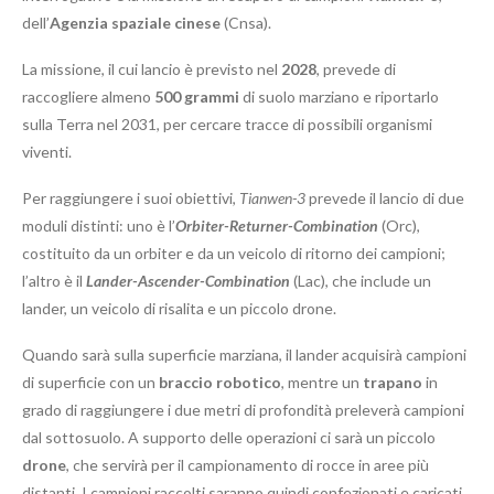
dell’
Agenzia spaziale cinese
(Cnsa).
La missione, il cui lancio è previsto nel
2028
, prevede di
raccogliere almeno
500 grammi
di suolo marziano e riportarlo
sulla Terra nel 2031, per cercare tracce di possibili organismi
viventi.
Per raggiungere i suoi obiettivi,
Tianwen-3
prevede il lancio di due
moduli distinti: uno è l’
Orbiter-Returner-Combination
(Orc),
costituito da un orbiter e da un veicolo di ritorno dei campioni;
l’altro è il
Lander-Ascender-Combination
(Lac), che include un
lander, un veicolo di risalita e un piccolo drone.
Quando sarà sulla superficie marziana, il lander acquisirà campioni
di superficie con un
braccio robotico
, mentre un
trapano
in
grado di raggiungere i due metri di profondità preleverà campioni
dal sottosuolo. A supporto delle operazioni ci sarà un piccolo
drone
, che servirà per il campionamento di rocce in aree più
distanti. I campioni raccolti saranno quindi confezionati e caricati