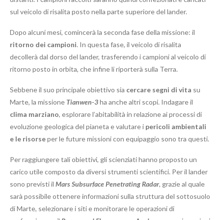
sul veicolo di risalita posto nella parte superiore del lander.
Dopo alcuni mesi, comincerà la seconda fase della missione: il
ritorno dei campioni
. In questa fase, il veicolo di risalita
decollerà dal dorso del lander, trasferendo i campioni al veicolo di
ritorno posto in orbita, che infine li riporterà sulla Terra.
Sebbene il suo principale obiettivo sia
cercare segni di vita
su
Marte, la missione
Tianwen-3
ha anche altri scopi. Indagare il
clima marziano
, esplorare l’abitabilità in relazione ai processi di
evoluzione geologica del pianeta e valutare i
pericoli ambientali
e le risorse
per le future missioni con equipaggio sono tra questi.
Per raggiungere tali obiettivi, gli scienziati hanno proposto un
carico utile composto da diversi strumenti scientifici. Per il lander
sono previsti il
Mars Subsurface Penetrating Radar
, grazie al quale
sarà possibile ottenere informazioni sulla struttura del sottosuolo
di Marte, selezionare i siti e monitorare le operazioni di