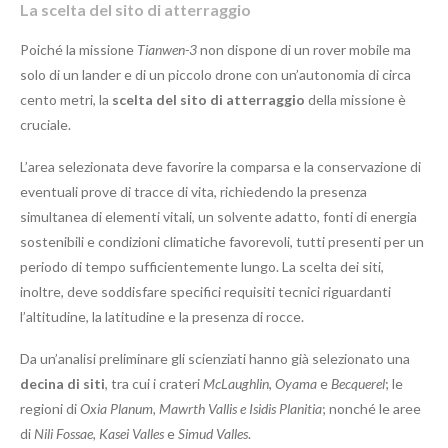
La scelta del sito di atterraggio
Poiché la missione
Tianwen-3
non dispone di un rover mobile ma
solo di un lander e di un piccolo drone con un’autonomia di circa
cento metri, la
scelta del sito di atterraggio
della missione è
cruciale.
L’area selezionata deve favorire la comparsa e la conservazione di
eventuali prove di tracce di vita, richiedendo la presenza
simultanea di elementi vitali, un solvente adatto, fonti di energia
sostenibili e condizioni climatiche favorevoli, tutti presenti per un
periodo di tempo sufficientemente lungo. La scelta dei siti,
inoltre, deve soddisfare specifici requisiti tecnici riguardanti
l’altitudine, la latitudine e la presenza di rocce.
Da un’analisi preliminare gli scienziati hanno già selezionato una
decina di siti
, tra cui i crateri
McLaughlin
,
Oyama
e
Becquerel
; le
regioni di
Oxia Planum, Mawrth Vallis e Isidis Planitia
; nonché le aree
di
Nili Fossae, Kasei Valles
e
Simud Valles
.