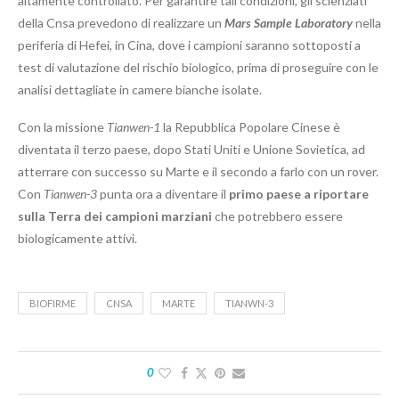
altamente controllato. Per garantire tali condizioni, gli scienziati
della Cnsa prevedono di realizzare un
Mars Sample Laboratory
nella
periferia di Hefei, in Cina, dove i campioni saranno sottoposti a
test di valutazione del rischio biologico, prima di proseguire con le
analisi dettagliate in camere bianche isolate.
Con la missione
Tianwen-1
la Repubblica Popolare Cinese è
diventata il terzo paese, dopo Stati Uniti e Unione Sovietica, ad
atterrare con successo su Marte e il secondo a farlo con un rover.
Con
Tianwen-3
punta ora a diventare il
primo paese a riportare
sulla Terra dei campioni marziani
che potrebbero essere
biologicamente attivi.
BIOFIRME
CNSA
MARTE
TIANWN-3
0