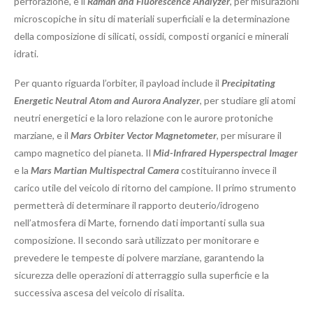
perforazione, e il
Raman and Fluorescence Analyzer
, per misurazioni
microscopiche in situ di materiali superficiali e la determinazione
della composizione di silicati, ossidi, composti organici e minerali
idrati.
Per quanto riguarda l’orbiter, il payload include il
Precipitating
Energetic Neutral Atom and Aurora Analyzer
, per studiare gli atomi
neutri energetici e la loro relazione con le aurore protoniche
marziane, e il
Mars Orbiter Vector Magnetometer
, per misurare il
campo magnetico del pianeta. Il
Mid-Infrared Hyperspectral Imager
e la
Mars Martian Multispectral Camera
costituiranno invece il
carico utile del veicolo di ritorno del campione. Il primo strumento
permetterà di determinare il rapporto deuterio/idrogeno
nell’atmosfera di Marte, fornendo dati importanti sulla sua
composizione. Il secondo sarà utilizzato per monitorare e
prevedere le tempeste di polvere marziane, garantendo la
sicurezza delle operazioni di atterraggio sulla superficie e la
successiva ascesa del veicolo di risalita.