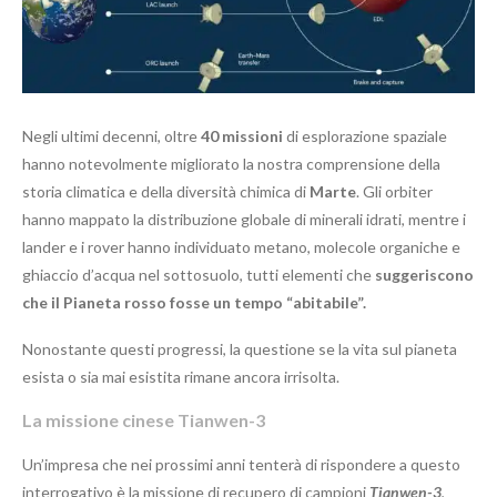
Negli ultimi decenni, oltre
40 missioni
di esplorazione spaziale
hanno notevolmente migliorato la nostra comprensione della
storia climatica e della diversità chimica di
Marte
. Gli orbiter
hanno mappato la distribuzione globale di minerali idrati, mentre i
lander e i rover hanno individuato metano, molecole organiche e
ghiaccio d’acqua nel sottosuolo, tutti elementi che
suggeriscono
che il Pianeta rosso fosse un tempo “abitabile”.
Nonostante questi progressi, la questione se la vita sul pianeta
esista o sia mai esistita rimane ancora irrisolta.
La missione cinese Tianwen-3
Un’impresa che nei prossimi anni tenterà di rispondere a questo
interrogativo è la missione di recupero di campioni
Tianwen-3
,