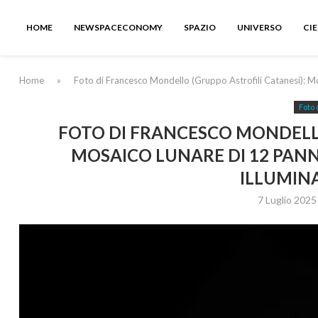
HOME
NEWSPACECONOMY
SPAZIO
UNIVERSO
CI
Home
»
Foto di Francesco Mondello (Gruppo Astrofili Catanesi): Mo
Foto 
FOTO DI FRANCESCO MONDELLO
MOSAICO LUNARE DI 12 PANN
ILLUMIN
7 Luglio 2025