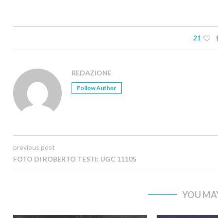
21
REDAZIONE
Follow Author
previous post
FOTO DI ROBERTO TESTI: UGC 11105
YOU MAY