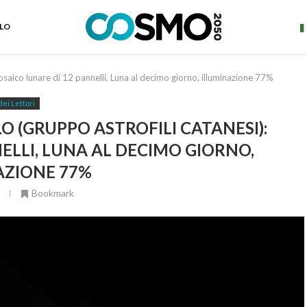
ELO
saico lunare di 12 pannelli, Luna al decimo giorno, illuminazione 77%
dei Lettori
 (GRUPPO ASTROFILI CATANESI):
ELLI, LUNA AL DECIMO GIORNO,
AZIONE 77%
Bookmark