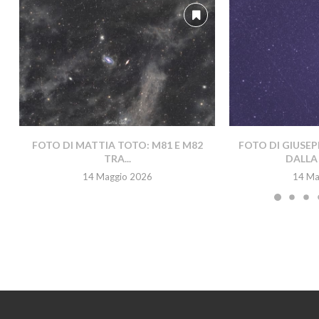
FOTO DI MATTIA TOTO: M81 E M82
FOTO DI GIUSEP
TRA...
DALLA 
14 Maggio 2026
14 Ma