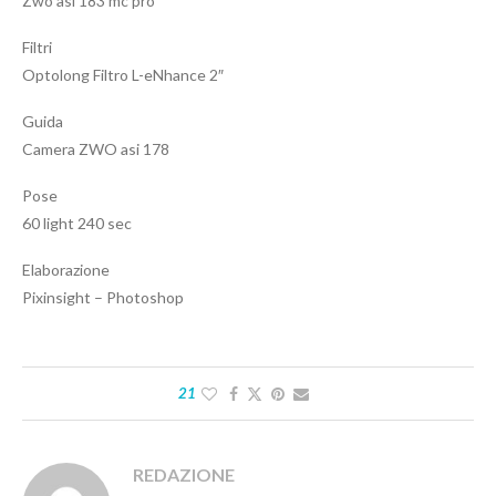
Zwo asi 183 mc pro
Filtri
Optolong Filtro L-eNhance 2″
Guida
Camera ZWO asi 178
Pose
60 light 240 sec
Elaborazione
Pixinsight – Photoshop
21
REDAZIONE