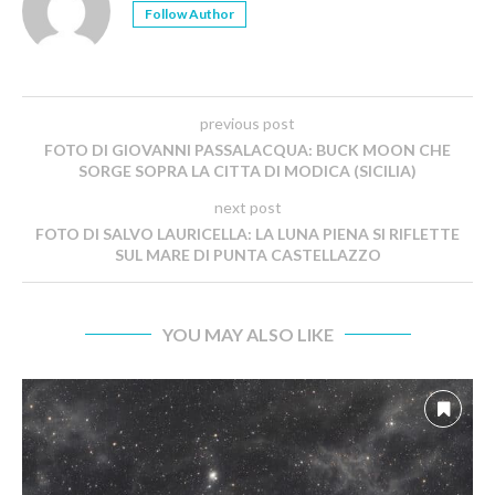
Follow Author
previous post
FOTO DI GIOVANNI PASSALACQUA: BUCK MOON CHE
SORGE SOPRA LA CITTA DI MODICA (SICILIA)
next post
FOTO DI SALVO LAURICELLA: LA LUNA PIENA SI RIFLETTE
SUL MARE DI PUNTA CASTELLAZZO
YOU MAY ALSO LIKE