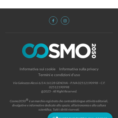
Informativa sui cookie
Informativa sulla privacy
Termini e condizioni d’uso
Via Galeazzo Alessi 6/3 A 16128 GENOVA – P.IVA 02512190998 – C.F.
02512190998
@2025 - All Right Reserved.
®
Cosmo2050
è un marchio registrato che contraddistingue attività editoriali,
divulgative e informative dedicate allo spazio, all’astronomia e alla cultura
scientifica. Tutti i diritti riservati.