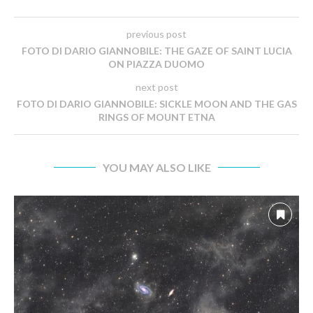
previous post
FOTO DI DARIO GIANNOBILE: THE GAZE OF SAINT LUCIA
ON PIAZZA DUOMO
next post
FOTO DI DARIO GIANNOBILE: SICKLE MOON AND THE GAS
RINGS OF MOUNT ETNA
YOU MAY ALSO LIKE